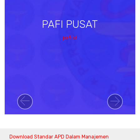
PAFI PUSAT
pafi.id
Previous
Next
Download Standar APD Dalam Manajemen