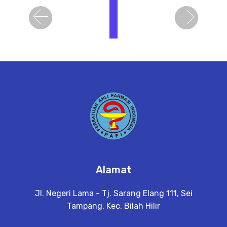
i
h
Previous
Next
a
t
D
e
t
a
il
Alamat
Jl. Negeri Lama - Tj. Sarang Elang 111, Sei
Tampang, Kec. Bilah Hilir