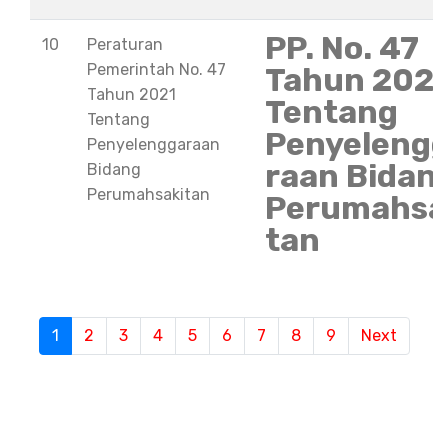
PP. No. 47
10
Peraturan
Pemerintah No. 47
Tahun 202
Tahun 2021
Tentang
Tentang
Penyeleng
Penyelenggaraan
raan Bidan
Bidang
Perumahsakitan
Perumahsa
tan
S
1
(current)
2
3
4
5
6
7
8
9
Next
e
m