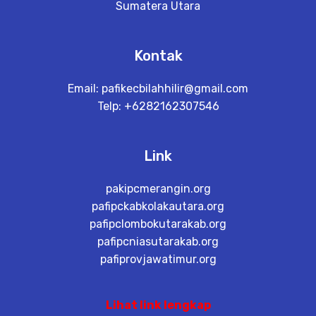
Sumatera Utara
Kontak
Email:
pafikecbilahhilir@gmail.com
Telp: +6282162307546
Link
pakipcmerangin.org
pafipckabkolakautara.org
pafipclombokutarakab.org
pafipcniasutarakab.org
pafiprovjawatimur.org
Lihat link lengkap