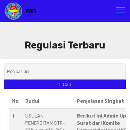
PAFI
Regulasi Terbaru
Cari
No
Judul
Penjelasan Singkat
1
USULAN
Berikut ini Admin Upl
PENERBITAN STR-
Surat dari Komite