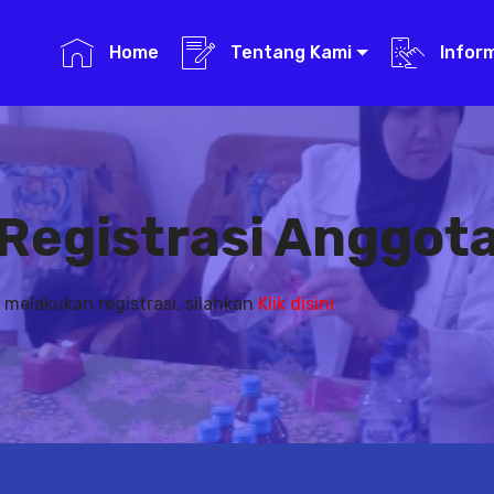
Home
Tentang Kami
Infor
Registrasi Anggot
 melakukan registrasi, silahkan
Klik disini