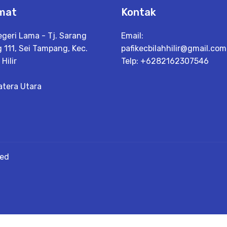
mat
Kontak
egeri Lama - Tj. Sarang
Email:
 111, Sei Tampang, Kec.
pafikecbilahhilir@gmail.com
 Hilir
Telp: +6282162307546
tera Utara
ved